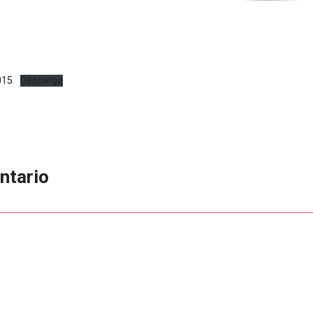
015
Descarga
ntario